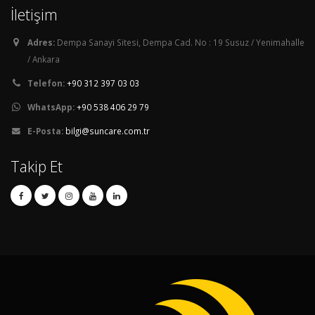
İletişim
Adres:
Dempa Sanayi Sitesi, Dempa Cad. No : 19 Susuz / Yenimahalle
/ Ankara
Telefon:
+90 312 397 03 03
WhatsApp:
+90 538 406 29 79
E-Posta:
bilgi@suncare.com.tr
Takip Et