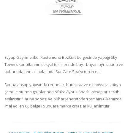
Evyap Gayrimenkul Kastamonu Bozkurt bölgesinde yaptığı Sky
Towers konutlarının sosyal tesislerinde bay - bayan ayrı sauna ve
buhar odalarının imalatında SunCare Spa'yı tercih etti.
Sauna ahşap yapısında reçinesiz, budaksız ve ek boysuz sibirya
çamı ile oturma gruplarında Afrika Ayous Abachi ahşapları tercih
edilmiştir. Sauna sobası ve buhar jeneratörleri tamamı ülkemizde
imal edilen CE belgeli SunCare marka cihazlar kullanılmıştır.
sauna yapımı
buhar odası yapımı
sauna ve buhar odası yapımı