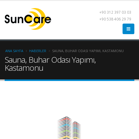
+90 312 397 03 03
+90 538 406 29 79
ANA SAYFA
HABERLER
SAUNA, BUHAR ODASI YAPIMI, KASTAMONU
Sauna, Buhar Odası Yapımı,
Kastamonu