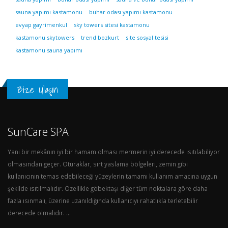
sauna yapımı kastamonu
buhar odası yapımı kastamonu
evyap gayrimenkul
sky towers sitesi kastamonu
kastamonu skytowers
trend bozkurt
site sosyal tesisi
kastamonu sauna yapımı
Bize Ulaşın
SunCare SPA
Yani bir mekânın iyi bir hamam olması mermerin iyi derecede ısıtılabiliyor
olmasından geçer. Oturaklar, sırt yaslama bölgeleri, zemin gibi
kullanıcının temas edebileceği yüzeylerin tamamı kullanım amacına uygun
şekilde ısıtılmalıdır. Özellikle göbektaşı diğer tüm noktalara göre daha
fazla ısınmalı, üzerine uzanıldığında kullanıcıyı rahatlıkla terletebilir
derecede olmalıdır. ...