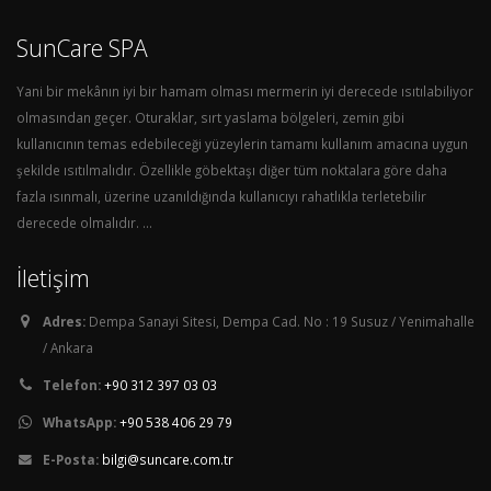
SunCare SPA
Yani bir mekânın iyi bir hamam olması mermerin iyi derecede ısıtılabiliyor
olmasından geçer. Oturaklar, sırt yaslama bölgeleri, zemin gibi
kullanıcının temas edebileceği yüzeylerin tamamı kullanım amacına uygun
şekilde ısıtılmalıdır. Özellikle göbektaşı diğer tüm noktalara göre daha
fazla ısınmalı, üzerine uzanıldığında kullanıcıyı rahatlıkla terletebilir
derecede olmalıdır. ...
İletişim
Adres:
Dempa Sanayi Sitesi, Dempa Cad. No : 19 Susuz / Yenimahalle
/ Ankara
Telefon:
+90 312 397 03 03
WhatsApp:
+90 538 406 29 79
E-Posta:
bilgi@suncare.com.tr