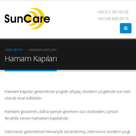
+90 312 397 03 03
+90 538 406 29 79
ANA SAYFA
HAMAM KAPILARI
Hamam Kapıları
Hamam kapıları geleneksel çizgide ahşap, modern çizgilerde ise cam
olarak imal edilebilir.
Hamamı gösteren, daha içeriye girerken sizi cezbeden, içinize
ferahlık veren hamamın kapılarıdır.
İsterseniz geleneksel mimariyle tasarlanmış, isterseniz modern çizgi