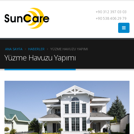
+90 312 397 03 03
+90 538 406 29 79
ANA SAYFA
HABERLER
YÜZME HAVUZU YAPIMI
Yüzme Havuzu Yapımı