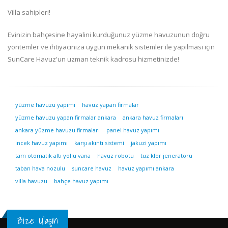
Villa sahipleri!
Evinizin bahçesine hayalini kurduğunuz yüzme havuzunun doğru
yöntemler ve ihtiyacınıza uygun mekanik sistemler ile yapılması için
SunCare Havuz'un uzman teknik kadrosu hizmetinizde!
yüzme havuzu yapımı
havuz yapan firmalar
yüzme havuzu yapan firmalar ankara
ankara havuz firmaları
ankara yüzme havuzu firmaları
panel havuz yapımı
incek havuz yapımı
karşı akıntı sistemi
jakuzi yapımı
tam otomatik altı yollu vana
havuz robotu
tuz klor jeneratörü
taban hava nozulu
suncare havuz
havuz yapımı ankara
villa havuzu
bahçe havuz yapımı
Bize Ulaşın