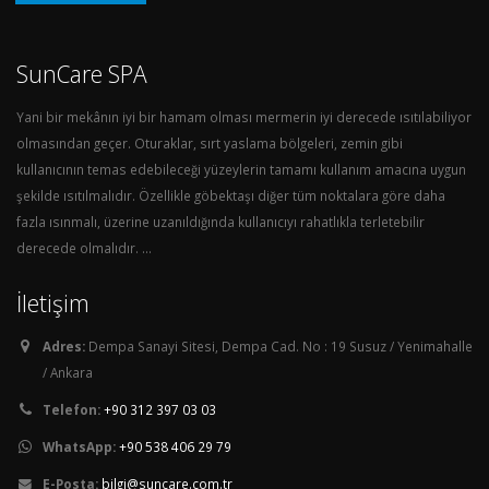
SunCare SPA
Yani bir mekânın iyi bir hamam olması mermerin iyi derecede ısıtılabiliyor
olmasından geçer. Oturaklar, sırt yaslama bölgeleri, zemin gibi
kullanıcının temas edebileceği yüzeylerin tamamı kullanım amacına uygun
şekilde ısıtılmalıdır. Özellikle göbektaşı diğer tüm noktalara göre daha
fazla ısınmalı, üzerine uzanıldığında kullanıcıyı rahatlıkla terletebilir
derecede olmalıdır. ...
İletişim
Adres:
Dempa Sanayi Sitesi, Dempa Cad. No : 19 Susuz / Yenimahalle
/ Ankara
Telefon:
+90 312 397 03 03
WhatsApp:
+90 538 406 29 79
E-Posta:
bilgi@suncare.com.tr