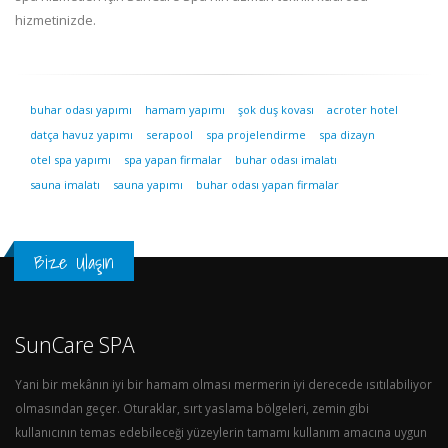
hizmetinizde.
buhar odası yapımı
hamam yapımı
şok duş kovası
acroter hotel
datça havuz yapımı
serapool
spa projelendirme
spa dizayn
otel spa yapımı
spa yapan firmalar
buhar odası imalatı
sauna imalatı
sauna yapımı
buhar odası yapan firmalar
Bize Ulaşın
SunCare SPA
Yani bir mekânın iyi bir hamam olması mermerin iyi derecede ısıtılabiliyor
olmasından geçer. Oturaklar, sırt yaslama bölgeleri, zemin gibi
kullanıcının temas edebileceği yüzeylerin tamamı kullanım amacına uygun