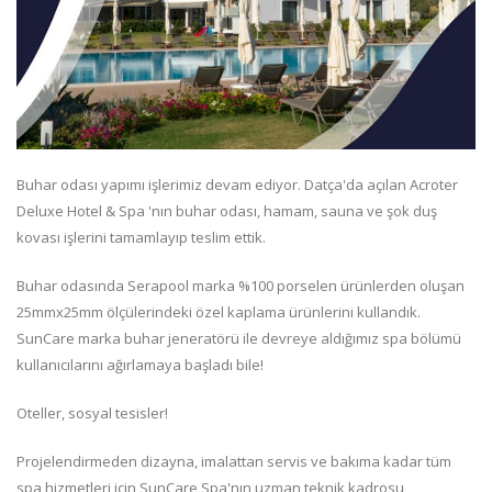
Buhar odası yapımı işlerimiz devam ediyor. Datça'da açılan Acroter
Deluxe Hotel & Spa 'nın buhar odası, hamam, sauna ve şok duş
kovası işlerini tamamlayıp teslim ettik.
Buhar odasında Serapool marka %100 porselen ürünlerden oluşan
25mmx25mm ölçülerindeki özel kaplama ürünlerini kullandık.
SunCare marka buhar jeneratörü ile devreye aldığımız spa bölümü
kullanıcılarını ağırlamaya başladı bile!
Oteller, sosyal tesisler!
Projelendirmeden dizayna, imalattan servis ve bakıma kadar tüm
spa hizmetleri için SunCare Spa'nın uzman teknik kadrosu