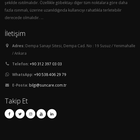
şekilde ısıtılmalıdır. Özellikle göbektaşı diğer tüm noktalara göre daha
fazla ısınmalı, üzerine uzanıldığında kullanıcıyı rahatlıkla terletebilir
derecede olmalıdır. ...
İletişim
Adres:
Dempa Sanayi Sitesi, Dempa Cad. No : 19 Susuz / Yenimahalle
/ Ankara
Telefon:
+90 312 397 03 03
WhatsApp:
+90 538 406 29 79
E-Posta:
bilgi@suncare.com.tr
Takip Et