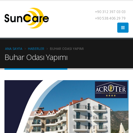
+90 312 397 03 03
+90 538 406 29 79
ANA SAYFA
HABERLER
BUHAR ODASI YAPIMI
Buhar Odası Yapımı